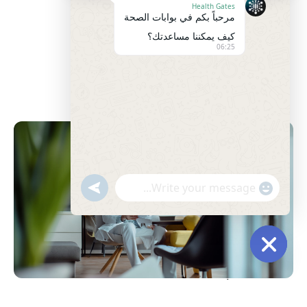
Health Gates
مرحباً بكم في بوابات الصحة
كيف يمكننا مساعدتك؟
06:25
"+chaty_settings.lang.emoji_picker+"
undefined
WhatsApp
Message
Hide
chaty
في السنوات الأخيرة ازداد الوعي بالصحة النفسية بشكل
ملحوظ، وأصبح الحديث عن أشهر الاضطرابات النفسية أمرًا