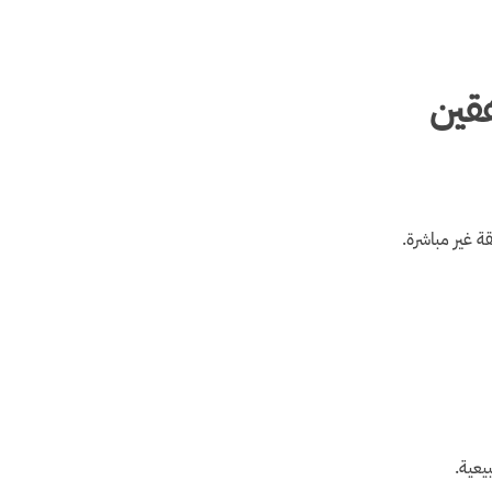
هقين
 غير مباشرة.
يعية.