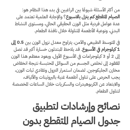
من أكثر الأسئلة شيوعًا بين الراغبين في بدء هذا النظام هو:
الصيام المتقطع كم ينزل بالاسبوع
؟ والإجابة العلمية تعتمد على
عدة عوامل فردية مثل الوزن الحقيقي الحالي، ومستوى النشاط
البدني، ونوعية الأطعمة المتناولة خلال نافذة الطعام.
في المتوسط الطبيعي والآمن، يتراوح معدل نزول الوزن بين
0.5 إلى
1 كيلوجرام في الأسبوع
. قد يلاحظ المبتدئون خسارة أكبر قد تصل
إلى 2 أو 3 كيلوجرامات في الأسبوع الأول، ويعود معظم هذا الوزن
المفقود إلى تخلص الجسم من السوائل المحتبسة نتيجة انخفاض
مخازن الجليكوجين. لضمان استمرار النزول وتفادي ثبات الوزن،
يجب الحرص على تناول أطعمة غنية بالبروتينات والألياف،
والابتعاد عن الكربوهيدرات والسكريات خلال الساعات المخصصة
لتناول الطعام.
نصائح وإرشادات لتطبيق
جدول الصيام المتقطع بدون