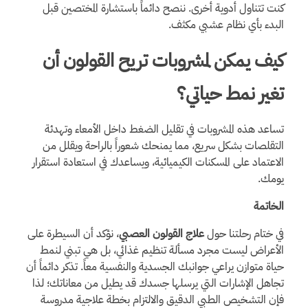
كنت تتناول أدوية أخرى. ننصح دائماً باستشارة المختصين قبل
البدء بأي نظام عشبي مكثف.
كيف يمكن لمشروبات تريح القولون أن
تغير نمط حياتي؟
تساعد هذه المشروبات في تقليل الضغط داخل الأمعاء وتهدئة
التقلصات بشكل سريع، مما يمنحك شعوراً بالراحة ويقلل من
الاعتماد على المسكنات الكيميائية، ويساعدك في استعادة استقرار
يومك.
الخاتمة
في ختام رحلتنا حول
علاج القولون العصبي
، نؤكد أن السيطرة على
الأعراض ليست مجرد مسألة تنظيم غذائي، بل هي تبني لنمط
حياة متوازن يراعي جوانبك الجسدية والنفسية معاً. تذكر دائماً أن
تجاهل الإشارات التي يرسلها جسدك قد يطيل من معاناتك؛ لذا
فإن التشخيص الطبي الدقيق والالتزام بخطة علاجية مدروسة