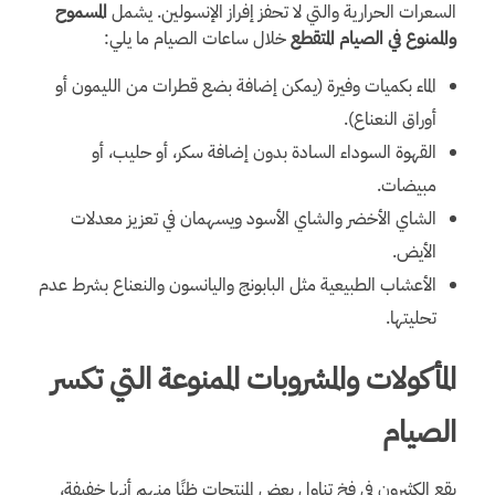
السعرات الحرارية والتي لا تحفز إفراز الإنسولين. يشمل
المسموح
والممنوع في الصيام المتقطع
خلال ساعات الصيام ما يلي:
الماء بكميات وفيرة (يمكن إضافة بضع قطرات من الليمون أو
أوراق النعناع).
القهوة السوداء السادة بدون إضافة سكر، أو حليب، أو
مبيضات.
الشاي الأخضر والشاي الأسود ويسهمان في تعزيز معدلات
الأيض.
الأعشاب الطبيعية مثل البابونج واليانسون والنعناع بشرط عدم
تحليتها.
المأكولات والمشروبات الممنوعة التي تكسر
الصيام
يقع الكثيرون في فخ تناول بعض المنتجات ظنًا منهم أنها خفيفة،