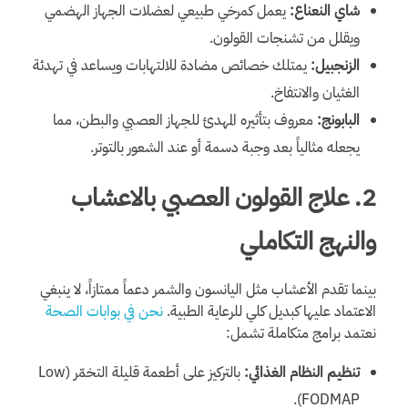
شاي النعناع:
يعمل كمرخي طبيعي لعضلات الجهاز الهضمي
ويقلل من تشنجات القولون.
الزنجبيل:
يمتلك خصائص مضادة للالتهابات ويساعد في تهدئة
الغثيان والانتفاخ.
البابونج:
معروف بتأثيره المهدئ للجهاز العصبي والبطن، مما
يجعله مثالياً بعد وجبة دسمة أو عند الشعور بالتوتر.
2. علاج القولون العصبي بالاعشاب
والنهج التكاملي
بينما تقدم الأعشاب مثل اليانسون والشمر دعماً ممتازاً، لا ينبغي
الاعتماد عليها كبديل كلي للرعاية الطبية.
نحن في بوابات الصحة
نعتمد برامج متكاملة تشمل:
تنظيم النظام الغذائي:
بالتركيز على أطعمة قليلة التخمّر (Low
FODMAP).