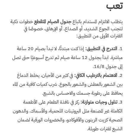
تعب
يتطلب الالتزام المستدام باتباع
جدول الصيام المتقطع
خطوات ذكية
لتجنب الجوع الشديد، أو الصداع، أو الإرهاق، خصوصًا في
الفترات الأولى من التطبيق:
التدرج في التطبيق:
إذا كنت مبتدئًا، لا تبدأ بصيام 20 ساعة
مباشرة. ابدأ بجدول 12 ساعة صيام ثم تدرج أسبوعيًا حتى تصل
إلى جدول 16/8.
الاهتمام بالترطيب الكافي:
في كثير من الأحيان، يخلط الدماغ
بين الشعور بالعطش والشعور بالجوع. شرب كميات كافية من الماء
يحافظ على رطوبة جسمك والاحساس بالشبع.
تناول وجبات متوازنة:
ركز في نافذة الطعام على الأطعمة
الكاملة غير المصنعة مثل البروتينات اللحمية، والأسماك، والدهون
الصحية كزيت الزيتون والأفوكادو، والخضروات الورقية لضمان
الشبع لفترات طويلة.