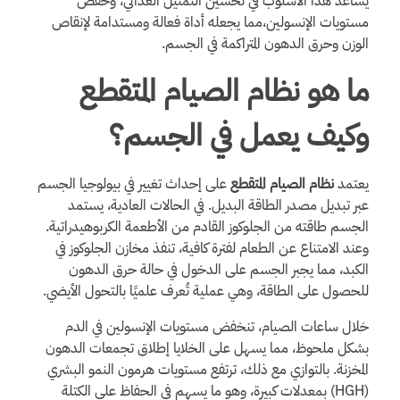
يساعد هذا الأسلوب في تحسين التمثيل الغذائي، وخفض
مستويات الإنسولين،مما يجعله أداة فعالة ومستدامة لإنقاص
الوزن وحرق الدهون المتراكمة في الجسم.
ما هو نظام الصيام المتقطع
وكيف يعمل في الجسم؟
يعتمد
نظام الصيام المتقطع
على إحداث تغيير في بيولوجيا الجسم
عبر تبديل مصدر الطاقة البديل. في الحالات العادية، يستمد
الجسم طاقته من الجلوكوز القادم من الأطعمة الكربوهيدراتية.
وعند الامتناع عن الطعام لفترة كافية، تنفذ مخازن الجلوكوز في
الكبد، مما يجبر الجسم على الدخول في حالة حرق الدهون
للحصول على الطاقة، وهي عملية تُعرف علميًا بالتحول الأيضي.
خلال ساعات الصيام، تنخفض مستويات الإنسولين في الدم
بشكل ملحوظ، مما يسهل على الخلايا إطلاق تجمعات الدهون
المخزنة. بالتوازي مع ذلك، ترتفع مستويات هرمون النمو البشري
(HGH) بمعدلات كبيرة، وهو ما يسهم في الحفاظ على الكتلة