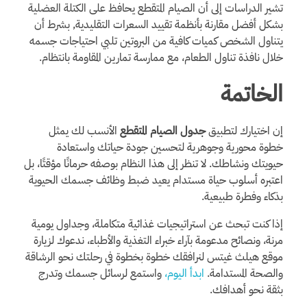
تشير الدراسات إلى أن الصيام المتقطع يحافظ على الكتلة العضلية
بشكل أفضل مقارنة بأنظمة تقييد السعرات التقليدية, بشرط أن
يتناول الشخص كميات كافية من البروتين تلبي احتياجات جسمه
خلال نافذة تناول الطعام، مع ممارسة تمارين المقاومة بانتظام.
الخاتمة
إن اختيارك لتطبيق
جدول الصيام المتقطع
الأنسب لك يمثل
خطوة محورية وجوهرية لتحسين جودة حياتك واستعادة
حيويتك ونشاطك. لا تنظر إلى هذا النظام بوصفه حرمانًا مؤقتًا، بل
اعتبره أسلوب حياة مستدام يعيد ضبط وظائف جسمك الحيوية
بذكاء وفطرة طبيعية.
إذا كنت تبحث عن استراتيجيات غذائية متكاملة، وجداول يومية
مرنة، ونصائح مدعومة بآراء خبراء التغذية والأطباء، ندعوك لزيارة
موقع هيلث غيتس لنرافقك خطوة بخطوة في رحلتك نحو الرشاقة
والصحة المستدامة.
ابدأ اليوم،
واستمع لرسائل جسمك وتدرج
بثقة نحو أهدافك.