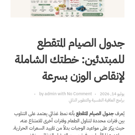
جدول الصيام المتقطع
للمبتدئين: خطتك الشاملة
لإنقاص الوزن بسرعة
يوليو 14, 2026
No Comment
with
admin
by
برامج العافية النفسية والتطوير الذاتي
يُعرف
جدول الصيام المتقطع
بأنه نمط غذائي يعتمد على التناوب
بين فترات محددة لتناول الطعام وفترات أخرى للامتناع عنه،
حيث يركز على مواعيد الوجبات بدلاً من تقييد السعرات الحرارية.