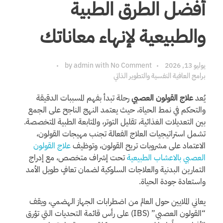
أفضل الطرق الطبية
والطبيعية لإنهاء معاناتك
يوليو 13, 2026
No Comment
with
admin
by
برامج العافية النفسية والتطوير الذاتي
يُعد
علاج القولون العصبي
رحلة تبدأ بفهم المسببات الدقيقة
والتحكم في نمط الحياة، حيث يعتمد النهج الناجح على الجمع
بين التعديلات الغذائية، تقليل التوتر، والمتابعة الطبية المتخصصة.
تشمل استراتيجيات العلاج الفعالة تجنب مهيجات القولون،
الاعتماد على مشروبات تريح القولون، وتوظيف
علاج القولون
العصبي بالاعشاب الطبيعية
تحت إشراف متخصص، مع إدراج
التمارين البدنية والعلاجات السلوكية لضمان تعافٍ طويل الأمد
واستعادة جودة الحياة.
يعاني الملايين حول العالم من اضطرابات الجهاز الهضمي، ويقف
“القولون العصبي” (IBS) على رأس قائمة التحديات التي تؤرق