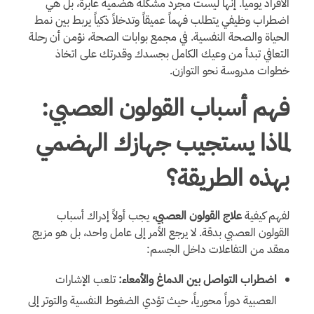
الأفراد يومياً. إنها ليست مجرد مشكلة هضمية عابرة، بل هي
اضطراب وظيفي يتطلب فهماً عميقاً وتدخلاً ذكياً يربط بين نمط
الحياة والصحة النفسية. في مجمع بوابات الصحة، نؤمن أن رحلة
التعافي تبدأ من وعيك الكامل بجسدك وقدرتك على اتخاذ
خطوات مدروسة نحو التوازن.
فهم أسباب القولون العصبي:
لماذا يستجيب جهازك الهضمي
بهذه الطريقة؟
لفهم كيفية
علاج القولون العصبي،
يجب أولاً إدراك أسباب
القولون العصبي بدقة. لا يرجع الأمر إلى عامل واحد، بل هو مزيج
معقد من التفاعلات داخل الجسم:
اضطراب التواصل بين الدماغ والأمعاء:
تلعب الإشارات
العصبية دوراً محورياً، حيث تؤدي الضغوط النفسية والتوتر إلى