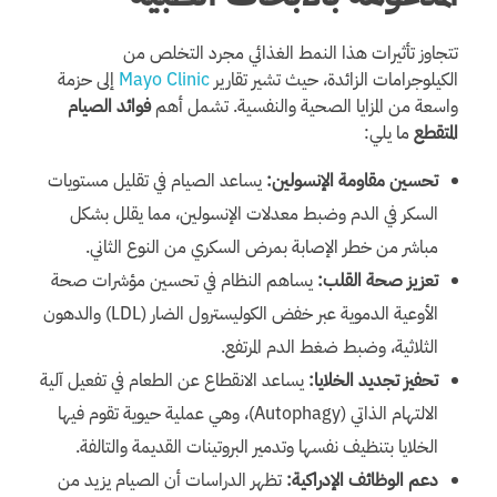
تتجاوز تأثيرات هذا النمط الغذائي مجرد التخلص من
الكيلوجرامات الزائدة، حيث تشير تقارير
Mayo Clinic
إلى حزمة
واسعة من المزايا الصحية والنفسية. تشمل أهم
فوائد الصيام
المتقطع
ما يلي:
تحسين مقاومة الإنسولين:
يساعد الصيام في تقليل مستويات
السكر في الدم وضبط معدلات الإنسولين، مما يقلل بشكل
مباشر من خطر الإصابة بمرض السكري من النوع الثاني.
تعزيز صحة القلب:
يساهم النظام في تحسين مؤشرات صحة
الأوعية الدموية عبر خفض الكوليسترول الضار (LDL) والدهون
الثلاثية، وضبط ضغط الدم المرتفع.
تحفيز تجديد الخلايا:
يساعد الانقطاع عن الطعام في تفعيل آلية
الالتهام الذاتي (Autophagy)، وهي عملية حيوية تقوم فيها
الخلايا بتنظيف نفسها وتدمير البروتينات القديمة والتالفة.
دعم الوظائف الإدراكية:
تظهر الدراسات أن الصيام يزيد من