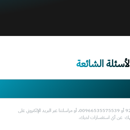
لأسئلة الشائعة
لحجز المواعيد، يرجى الاتصال بنا مباشرة على الرقم 920011535 أو 00966535575539، أو مراسلتنا عبر البريد الإلكتروني على